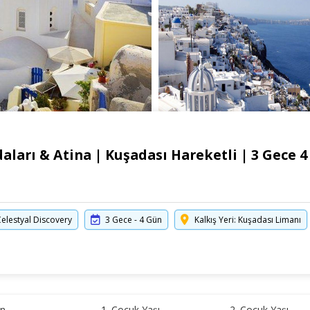
aları & Atina | Kuşadası Hareketli | 3 Gece 
elestyal Discovery
3 Gece - 4 Gün
Kalkış Yeri: Kuşadası Limanı
in
1. Çocuk Yaşı
2. Çocuk Yaşı