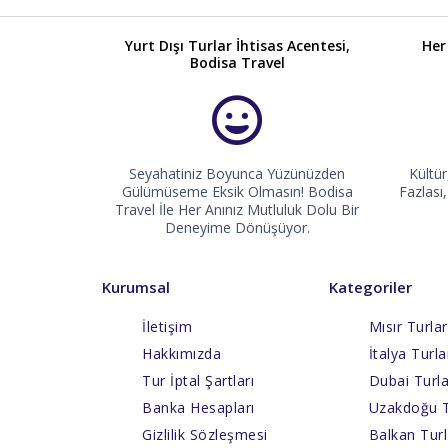
Yurt Dışı Turlar İhtisas Acentesi,
Her
Bodisa Travel
Seyahatiniz Boyunca Yüzünüzden
Kültür
Gülümüseme Eksik Olmasın! Bodisa
Fazlas
Travel İle Her Anınız Mutluluk Dolu Bir
Deneyime Dönüşüyor.
Kurumsal
Kategoriler
İletişim
Mısır Turlar
Hakkımızda
İtalya Turla
Tur İptal Şartları
Dubai Turla
Banka Hesapları
Uzakdoğu T
Gizlilik Sözleşmesi
Balkan Turl