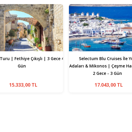
ectum Blu Cruises İle Yunan
MSC Fantasia ile | Yunan Ad
 & Mikonos | Çeşme Hareketli |
İtalya Turu | 9 Gece - 10 Gün |
2 Gece - 3 Gün
Çıkış
17.043
,00
TL
63.441
,00
TL