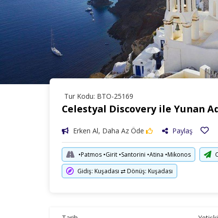
Tur Kodu: BTO-25169
Celestyal Discovery ile Yunan Ad
Erken Al, Daha Az Öde
Paylaş
•Patmos •Girit •Santorini •Atina •Mikonos
C
Gidiş: Kuşadası ⇄ Dönüş: Kuşadası
Tarih
Yetişk