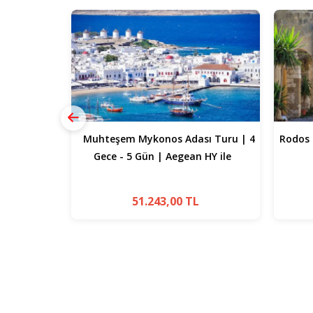
ı Turu | 4
Rodos Turu | Fethiye Çıkışlı | 3 Gece 4
Sel
HY ile
Gün
Adaları
15.333
,00
TL