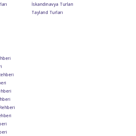
ları
İskandinavya Turları
Tayland Turları
hberi
i
Rehberi
eri
hberi
hberi
Rehberi
ehberi
eri
beri