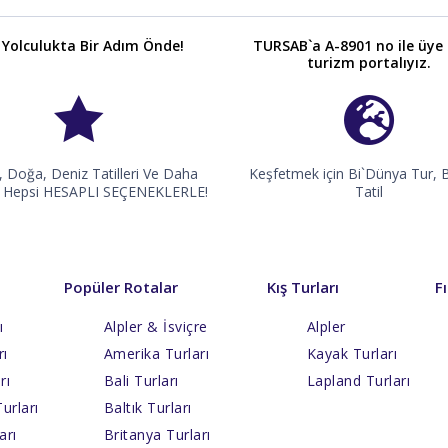
 Yolculukta Bir Adım Önde!
TURSAB`a A-8901 no ile üye
turizm portalıyız.
, Doğa, Deniz Tatilleri Ve Daha
Keşfetmek için Bi`Dünya Tur, 
ı, Hepsi HESAPLI SEÇENEKLERLE!
Tatil
Popüler Rotalar
Kış Turları
F
ı
Alpler & İsviçre
Alpler
rı
Amerika Turları
Kayak Turları
rı
Bali Turları
Lapland Turları
urları
Baltık Turları
arı
Britanya Turları