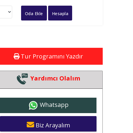
Oda Ekle
Hesapla
Tur Programını Yazdır
Yardımcı Olalım
Whatsapp
Biz Arayalım